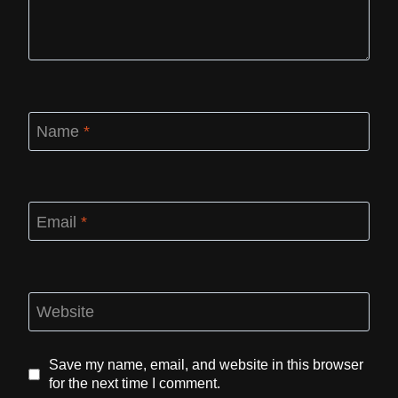
Name
*
Email
*
Website
Save my name, email, and website in this browser
for the next time I comment.