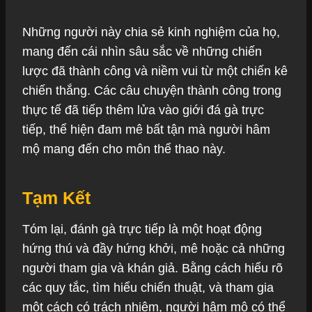
Những người này chia sẻ kinh nghiệm của họ,
mang đến cái nhìn sâu sắc về những chiến
lược đã thành công và niềm vui từ một chiến kê
chiến thắng. Các câu chuyện thành công trong
thực tế đã tiếp thêm lửa vào giới đá gà trực
tiếp, thể hiện đam mê bất tận mà người hâm
mộ mang đến cho môn thể thao này.
Tạm Kết
Tóm lại, đánh gà trực tiếp là một hoạt động
hứng thú và đầy hứng khởi, mê hoặc cả những
người tham gia và khán giả. Bằng cách hiểu rõ
các quy tắc, tìm hiểu chiến thuật, và tham gia
một cách có trách nhiệm, người hâm mộ có thể