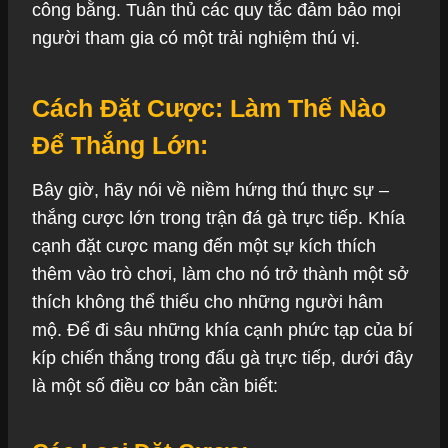
công bằng. Tuân thủ các quy tắc đảm bảo mọi
người tham gia có một trải nghiệm thú vị.
Cách Đặt Cược: Làm Thế Nào
Để Thắng Lớn:
Bây giờ, hãy nói về niềm hứng thú thực sự –
thắng cược lớn trong trận đá gà trực tiếp. Khía
cạnh đặt cược mang đến một sự kích thích
thêm vào trò chơi, làm cho nó trở thành một sở
thích không thể thiếu cho những người hâm
mộ. Để đi sâu những khía cạnh phức tạp của bí
kíp chiến thắng trong đấu gà trực tiếp, dưới đây
là một số điều cơ bản cần biết: