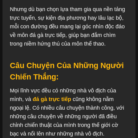
Nhưng dù bạn chọn lựa tham gia qua nền tảng
trực tuyến, sự kiện địa phương hay lâu lạc bộ,
mỗi con đường đều mang lại góc nhìn độc đáo
về môn đá gà trực tiếp, giúp bạn đắm chìm
trong niềm hứng thú của môn thể thao.
Câu Chuyện Của Những Người
Chiến Thắng:
Mọi lĩnh vực đều có những nhà vô địch của
mình, và
đá gà trực tiếp
cũng không nằm
ngoại lệ. Có nhiều câu chuyện thành công, với
những câu chuyện về những người đã điều
chỉnh chiến thuật của mình trong thế giới cờ
bạc và nổi lên như những nhà vô địch.