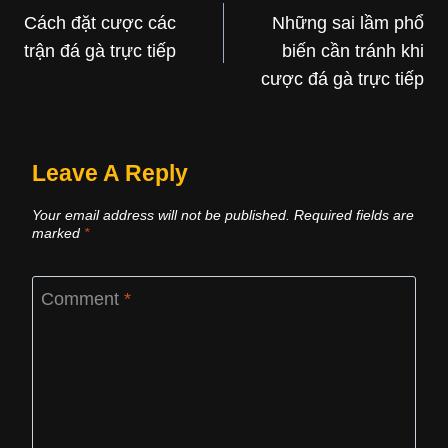
Navigation
Cách đặt cược các
Những sai lầm phổ
trận đá gà trực tiếp
biến cần tránh khi
cược đá gà trực tiếp
Leave A Reply
Your email address will not be published.
Required fields are
marked
*
Comment
*