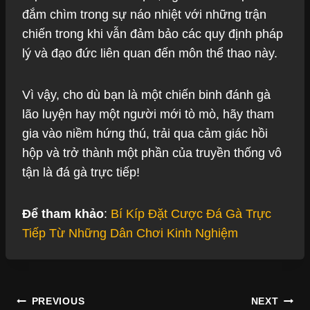
đắm chìm trong sự náo nhiệt với những trận
chiến trong khi vẫn đảm bảo các quy định pháp
lý và đạo đức liên quan đến môn thể thao này.
Vì vậy, cho dù bạn là một chiến binh đánh gà
lão luyện hay một người mới tò mò, hãy tham
gia vào niềm hứng thú, trải qua cảm giác hồi
hộp và trở thành một phần của truyền thống vô
tận là đá gà trực tiếp!
Để tham khảo
:
Bí Kíp Đặt Cược Đá Gà Trực
Tiếp Từ Những Dân Chơi Kinh Nghiệm
Post
PREVIOUS
NEXT