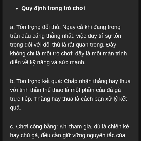
Quy định trong trò chơi
a. Tôn trọng đối thủ: Ngay cả khi đang trong
trận đấu căng thẳng nhất, việc duy trì sự tôn
trọng đối với đối thủ là rất quan trọng. Đây
không chỉ là một trò chơi; đây là một màn trình
diễn về kỹ năng và sức mạnh.
b. Tôn trọng kết quả: Chấp nhận thắng hay thua
với tinh thần thể thao là một phần của đá gà
trực tiếp. Thắng hay thua là cách bạn xử lý kết
quả.
c. Chơi công bằng: Khi tham gia, dù là chiến kê
hay chủ gà, đều cần giữ vững nguyên tắc của