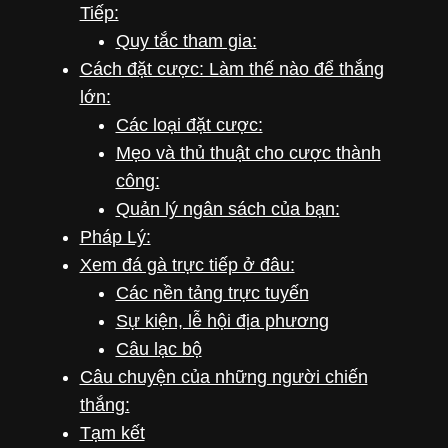
Tiếp:
Quy tắc tham gia:
Cách đặt cược: Làm thế nào để thắng
lớn:
Các loại đặt cược:
Mẹo và thủ thuật cho cược thành
công:
Quản lý ngân sách của bạn:
Pháp Lý:
Xem đá gà trực tiếp ở đâu:
Các nền tảng trực tuyến
Sự kiện, lễ hội địa phương
Câu lạc bộ
Câu chuyện của những người chiến
thắng:
Tạm kết