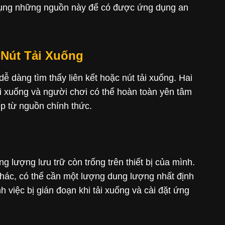
ử dụng những nguồn này để có được ứng dụng an
 Nút Tải Xuống
ễ dàng tìm thấy liên kết hoặc nút tải xuống. Hai
ải xuống và người chơi có thể hoàn toàn yên tâm
iếp từ nguồn chính thức.
g lượng lưu trữ còn trống trên thiết bị của mình.
hác, có thể cần một lượng dung lượng nhất định
 việc bị gián đoạn khi tải xuống và cài đặt ứng