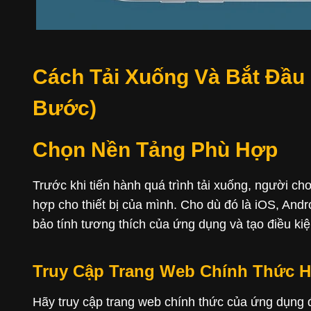
Cách Tải Xuống Và Bắt Đầu
Bước)
Chọn Nền Tảng Phù Hợp
Trước khi tiến hành quá trình tải xuống, người c
hợp cho thiết bị của mình. Cho dù đó là iOS, And
bảo tính tương thích của ứng dụng và tạo điều kiện
Truy Cập Trang Web Chính Thức H
Hãy truy cập trang web chính thức của ứng dụng 