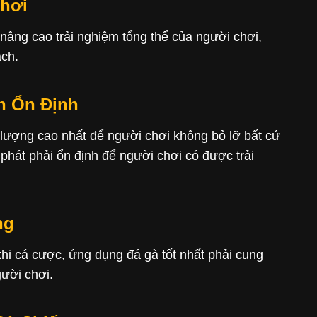
Chơi
 nâng cao trải nghiệm tổng thể của người chơi,
ạch.
h Ổn Định
 lượng cao nhất để người chơi không bỏ lỡ bất cứ
phát phải ổn định để người chơi có được trải
ng
hi cá cược, ứng dụng đá gà tốt nhất phải cung
gười chơi.