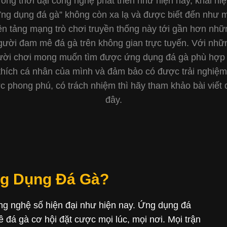
rong thời đại công nghệ phát triển như hiện nay, khái ni
ng dụng đá gà” không còn xa lạ và được biết đến như 
ền tảng mạng trò chơi truyền thống này tới gần hơn nhữ
gười đam mê đá gà trên không gian trực tuyến. Với nhữ
ười chơi mong muốn tìm được ứng dụng đá gà phù hợp 
thích cá nhân của mình và đảm bảo có được trải nghiệm
c phong phú, có trách nhiệm thì hãy tham khảo bài viết 
đây.
ng Dụng Đá Gà?
ông nghệ số hiện đại như hiện nay. Ứng dụng đá
đá gà cơ hội đặt cược mọi lúc, mọi nơi. Mọi trận