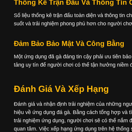
Thống Kê Trận Đấu Và Thông Tin 
Số liệu thống kê trận đấu toàn diện và thông tin c
suốt và trải nghiệm phong phú hơn cho người chơ
Đảm Bảo Bảo Mật Và Công Bằng
Một ứng dụng đã gà đáng tin cậy phải ưu tiên bảo
tảng uy tín để người chơi có thể tận hưởng niềm
Đánh Giá Và Xếp Hạng
Đánh giá và nhận định trải nghiệm của những ngư
hiệu về ứng dụng đá gà. Bằng cách tổng hợp và t
trải nghiệm ứng dụng, người chơi sẽ có thể nắ
quan tâm. Việc xếp hạng ứng dụng trên hệ thống 